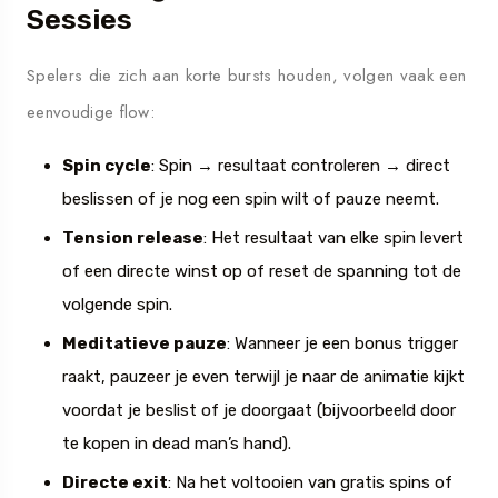
Sessies
Spelers die zich aan korte bursts houden, volgen vaak een
eenvoudige flow:
Spin cycle
: Spin → resultaat controleren → direct
beslissen of je nog een spin wilt of pauze neemt.
Tension release
: Het resultaat van elke spin levert
of een directe winst op of reset de spanning tot de
volgende spin.
Meditatieve pauze
: Wanneer je een bonus trigger
raakt, pauzeer je even terwijl je naar de animatie kijkt
voordat je beslist of je doorgaat (bijvoorbeeld door
te kopen in dead man’s hand).
Directe exit
: Na het voltooien van gratis spins of