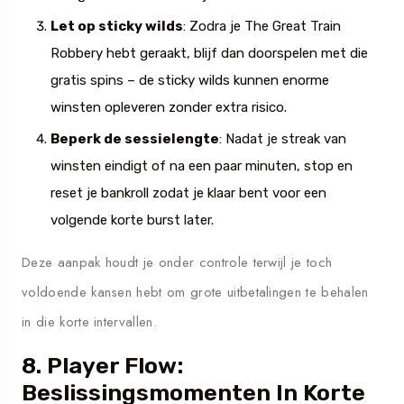
Let op sticky wilds
: Zodra je The Great Train
Robbery hebt geraakt, blijf dan doorspelen met die
gratis spins – de sticky wilds kunnen enorme
winsten opleveren zonder extra risico.
Beperk de sessielengte
: Nadat je streak van
winsten eindigt of na een paar minuten, stop en
reset je bankroll zodat je klaar bent voor een
volgende korte burst later.
Deze aanpak houdt je onder controle terwijl je toch
voldoende kansen hebt om grote uitbetalingen te behalen
in die korte intervallen.
8. Player Flow:
Beslissingsmomenten In Korte