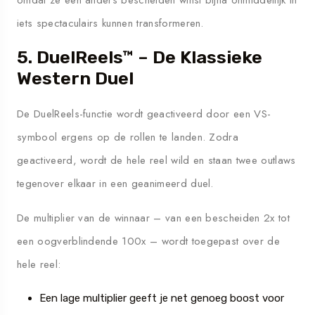
omdat ze een anders bescheiden winst bijna onmiddellijk in
iets spectaculairs kunnen transformeren.
5. DuelReels™ – De Klassieke
Western Duel
De DuelReels-functie wordt geactiveerd door een VS-
symbool ergens op de rollen te landen. Zodra
geactiveerd, wordt de hele reel wild en staan twee outlaws
tegenover elkaar in een geanimeerd duel.
De multiplier van de winnaar – van een bescheiden 2x tot
een oogverblindende 100x – wordt toegepast over de
hele reel:
Een lage multiplier geeft je net genoeg boost voor