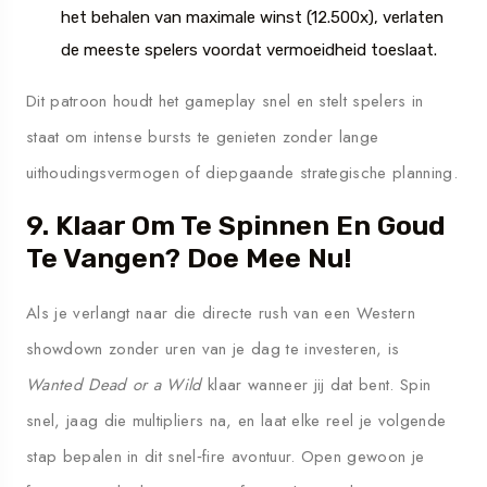
het behalen van maximale winst (12.500x), verlaten
de meeste spelers voordat vermoeidheid toeslaat.
Dit patroon houdt het gameplay snel en stelt spelers in
staat om intense bursts te genieten zonder lange
uithoudingsvermogen of diepgaande strategische planning.
9. Klaar Om Te Spinnen En Goud
Te Vangen? Doe Mee Nu!
Als je verlangt naar die directe rush van een Western
showdown zonder uren van je dag te investeren, is
Wanted Dead or a Wild
klaar wanneer jij dat bent. Spin
snel, jaag die multipliers na, en laat elke reel je volgende
stap bepalen in dit snel‑fire avontuur. Open gewoon je