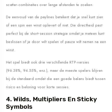
scatter-combinaties over lange afstanden te zoeken.
De eenvoud van de paylines betekent dat je snel kunt zien
of een spin een winst oplevert of niet. Die directheid past
perfect bij de short‑session strategie omdat je meteen kunt
beslissen of je door wilt spelen of pauze wilt nemen na een
winst.
Het spel biedt ook drie verschillende RTP-versies
(96.38%, 94.55%, enz.), maar de meeste spelers blijven
bij de standaard omdat die een goede balans biedt tussen
risico en beloning voor korte sessies.
4. Wilds, Multipliers En Sticky
Symbols