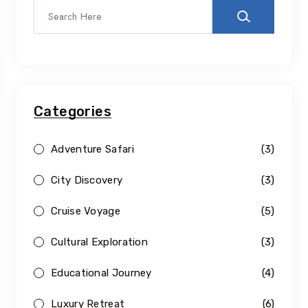
Categories
Adventure Safari
(3)
City Discovery
(3)
Cruise Voyage
(5)
Cultural Exploration
(3)
Educational Journey
(4)
Luxury Retreat
(6)