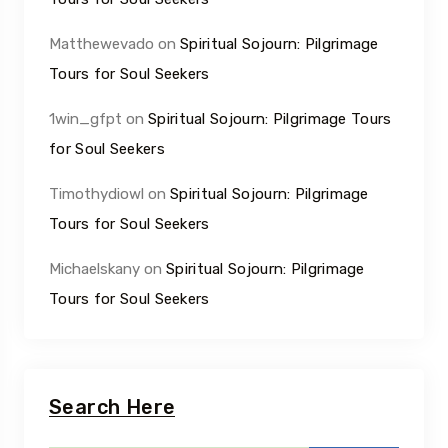
Matthewevado
on
Spiritual Sojourn: Pilgrimage
Tours for Soul Seekers
1win_gfpt
on
Spiritual Sojourn: Pilgrimage Tours
for Soul Seekers
Timothydiowl
on
Spiritual Sojourn: Pilgrimage
Tours for Soul Seekers
Michaelskany
on
Spiritual Sojourn: Pilgrimage
Tours for Soul Seekers
Search Here