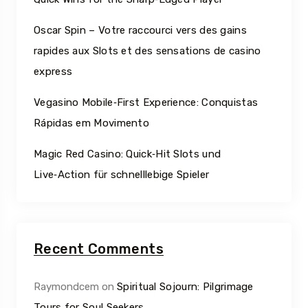
Oscar Spin – Votre raccourci vers des gains
rapides aux Slots et des sensations de casino
express
Vegasino Mobile‑First Experience: Conquistas
Rápidas em Movimento
Magic Red Casino: Quick‑Hit Slots und
Live‑Action für schnelllebige Spieler
Recent Comments
Raymondcem
on
Spiritual Sojourn: Pilgrimage
Tours for Soul Seekers