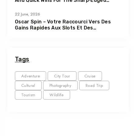
And Quick Wins For The Sharp‑Edged
Player
22 June, 2026
Oscar Spin – Votre Raccourci Vers Des
Gains Rapides Aux Slots Et Des
Sensations De Casino Express
Tags
Adventure
City Tour
Cruise
Cultural
Photography
Road Trip
Tourism
Wildlife