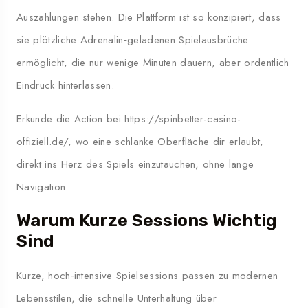
Auszahlungen stehen. Die Plattform ist so konzipiert, dass
sie plötzliche Adrenalin‑geladenen Spielausbrüche
ermöglicht, die nur wenige Minuten dauern, aber ordentlich
Eindruck hinterlassen.
Erkunde die Action bei
https://spinbetter-casino-
offiziell.de/
, wo eine schlanke Oberfläche dir erlaubt,
direkt ins Herz des Spiels einzutauchen, ohne lange
Navigation.
Warum Kurze Sessions Wichtig
Sind
Kurze, hoch‑intensive Spielsessions passen zu modernen
Lebensstilen, die schnelle Unterhaltung über