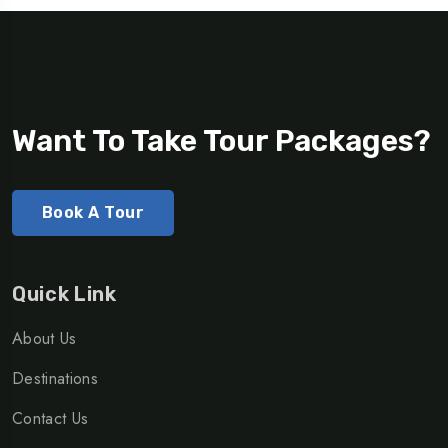
Want To Take Tour Packages?
Book A Tour
Quick Link
About Us
Destinations
Contact Us