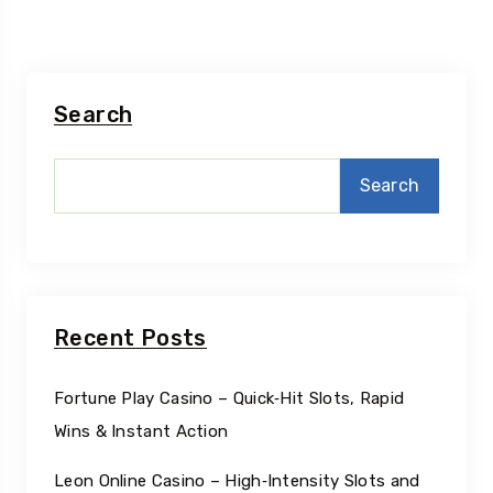
Search
Search
Recent Posts
Fortune Play Casino – Quick‑Hit Slots, Rapid
Wins & Instant Action
Leon Online Casino – High‑Intensity Slots and