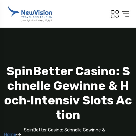
SpinBetter Casino: S
Chnelle Gewinne & H
Och‑Intensiv Slots Ac
Tion
SpinBetter Casino: Schnelle Gewinne &
Home