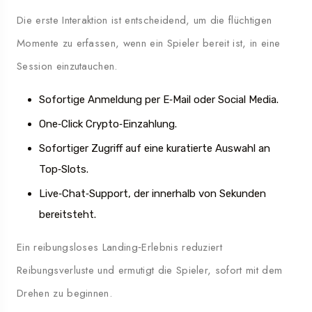
Die erste Interaktion ist entscheidend, um die flüchtigen
Momente zu erfassen, wenn ein Spieler bereit ist, in eine
Session einzutauchen.
Sofortige Anmeldung per E‑Mail oder Social Media.
One‑Click Crypto‑Einzahlung.
Sofortiger Zugriff auf eine kuratierte Auswahl an
Top‑Slots.
Live‑Chat‑Support, der innerhalb von Sekunden
bereitsteht.
Ein reibungsloses Landing‑Erlebnis reduziert
Reibungsverluste und ermutigt die Spieler, sofort mit dem
Drehen zu beginnen.