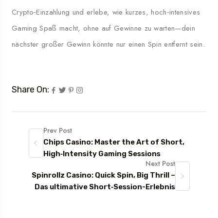
Crypto‑Einzahlung und erlebe, wie kurzes, hoch‑intensives
Gaming Spaß macht, ohne auf Gewinne zu warten—dein
nächster großer Gewinn könnte nur einen Spin entfernt sein.
Share On:
Prev Post
Chips Casino: Master the Art of Short,
High‑Intensity Gaming Sessions
Next Post
Spinrollz Casino: Quick Spin, Big Thrill –
Das ultimative Short‑Session-Erlebnis