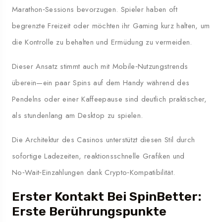
Marathon‑Sessions bevorzugen. Spieler haben oft
begrenzte Freizeit oder möchten ihr Gaming kurz halten, um
die Kontrolle zu behalten und Ermüdung zu vermeiden.
Dieser Ansatz stimmt auch mit Mobile‑Nutzungstrends
überein—ein paar Spins auf dem Handy während des
Pendelns oder einer Kaffeepause sind deutlich praktischer,
als stundenlang am Desktop zu spielen.
Die Architektur des Casinos unterstützt diesen Stil durch
sofortige Ladezeiten, reaktionsschnelle Grafiken und
No‑Wait‑Einzahlungen dank Crypto‑Kompatibilität.
Erster Kontakt Bei SpinBetter:
Erste Berührungspunkte