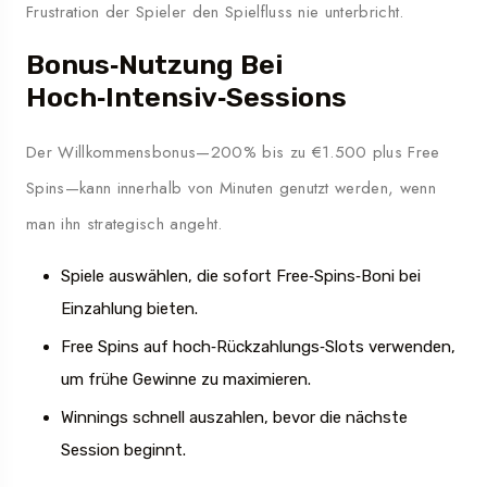
Frustration der Spieler den Spielfluss nie unterbricht.
Bonus‑Nutzung Bei
Hoch‑Intensiv‑Sessions
Der Willkommensbonus—200% bis zu €1.500 plus Free
Spins—kann innerhalb von Minuten genutzt werden, wenn
man ihn strategisch angeht.
Spiele auswählen, die sofort Free‑Spins‑Boni bei
Einzahlung bieten.
Free Spins auf hoch‑Rückzahlungs‑Slots verwenden,
um frühe Gewinne zu maximieren.
Winnings schnell auszahlen, bevor die nächste
Session beginnt.