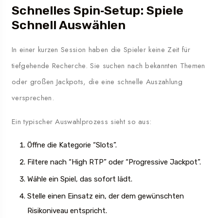
Schnelles Spin‑Setup: Spiele
Schnell Auswählen
In einer kurzen Session haben die Spieler keine Zeit für
tiefgehende Recherche. Sie suchen nach bekannten Themen
oder großen Jackpots, die eine schnelle Auszahlung
versprechen.
Ein typischer Auswahlprozess sieht so aus:
Öffne die Kategorie “Slots”.
Filtere nach “High RTP” oder “Progressive Jackpot”.
Wähle ein Spiel, das sofort lädt.
Stelle einen Einsatz ein, der dem gewünschten
Risikoniveau entspricht.