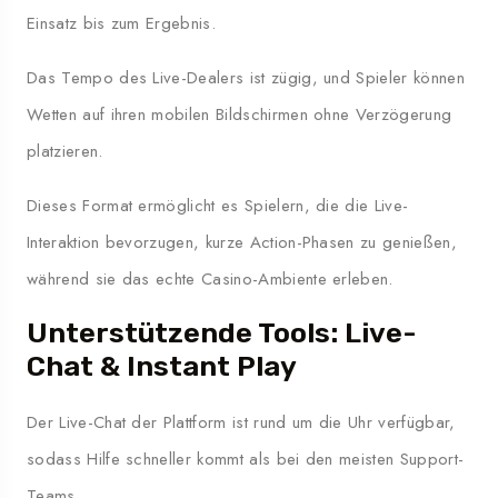
Einsatz bis zum Ergebnis.
Das Tempo des Live-Dealers ist zügig, und Spieler können
Wetten auf ihren mobilen Bildschirmen ohne Verzögerung
platzieren.
Dieses Format ermöglicht es Spielern, die die Live-
Interaktion bevorzugen, kurze Action-Phasen zu genießen,
während sie das echte Casino-Ambiente erleben.
Unterstützende Tools: Live-
Chat & Instant Play
Der Live-Chat der Plattform ist rund um die Uhr verfügbar,
sodass Hilfe schneller kommt als bei den meisten Support-
Teams.