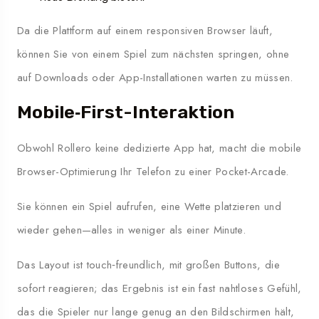
Da die Plattform auf einem responsiven Browser läuft,
können Sie von einem Spiel zum nächsten springen, ohne
auf Downloads oder App-Installationen warten zu müssen.
Mobile‑First-Interaktion
Obwohl Rollero keine dedizierte App hat, macht die mobile
Browser-Optimierung Ihr Telefon zu einer Pocket-Arcade.
Sie können ein Spiel aufrufen, eine Wette platzieren und
wieder gehen—alles in weniger als einer Minute.
Das Layout ist touch‑freundlich, mit großen Buttons, die
sofort reagieren; das Ergebnis ist ein fast nahtloses Gefühl,
das die Spieler nur lange genug an den Bildschirmen hält,