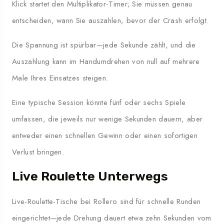
Klick startet den Multiplikator-Timer; Sie müssen genau
entscheiden, wann Sie auszahlen, bevor der Crash erfolgt.
Die Spannung ist spürbar—jede Sekunde zählt, und die
Auszahlung kann im Handumdrehen von null auf mehrere
Male Ihres Einsatzes steigen.
Eine typische Session könnte fünf oder sechs Spiele
umfassen, die jeweils nur wenige Sekunden dauern, aber
entweder einen schnellen Gewinn oder einen sofortigen
Verlust bringen.
Live Roulette Unterwegs
Live-Roulette-Tische bei Rollero sind für schnelle Runden
eingerichtet—jede Drehung dauert etwa zehn Sekunden vom