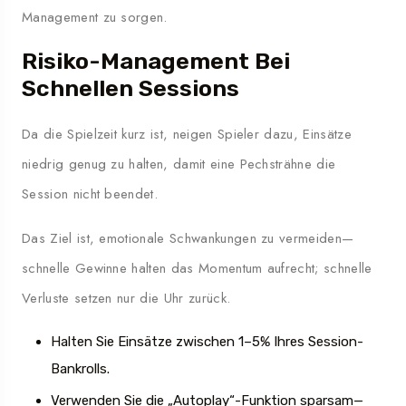
Management zu sorgen.
Risiko-Management Bei
Schnellen Sessions
Da die Spielzeit kurz ist, neigen Spieler dazu, Einsätze
niedrig genug zu halten, damit eine Pechsträhne die
Session nicht beendet.
Das Ziel ist, emotionale Schwankungen zu vermeiden—
schnelle Gewinne halten das Momentum aufrecht; schnelle
Verluste setzen nur die Uhr zurück.
Halten Sie Einsätze zwischen 1–5% Ihres Session-
Bankrolls.
Verwenden Sie die „Autoplay“-Funktion sparsam—