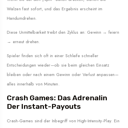
Walzen fast sofort, und das Ergebnis erscheint im
Handumdrehen.
Diese Unmittelbarkeit treibt den Zyklus an: Gewinn → feiern
→ erneut drehen.
Spieler finden sich oft in einer Schleife schneller
Entscheidungen wieder—ob sie beim gleichen Einsatz
bleiben oder nach einem Gewinn oder Verlust anpassen—
alles innerhalb von Minuten.
Crash Games: Das Adrenalin
Der Instant-Payouts
Crash-Games sind der Inbegriff von High‑Intensity-Play. Ein