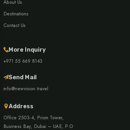
About Us
Destinations
Contact Us
More Inquiry
+971 55 669 8143
Send Mail
info@newvision.travel
Address
Office 2503-4, Prism Tower,
Business Bay, Dubai – UAE, P.O