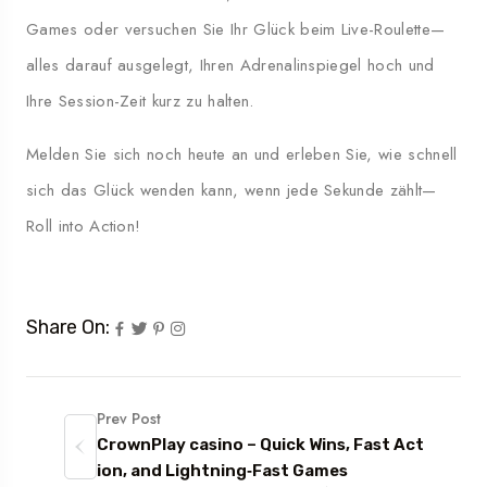
Games oder versuchen Sie Ihr Glück beim Live-Roulette—
alles darauf ausgelegt, Ihren Adrenalinspiegel hoch und
Ihre Session-Zeit kurz zu halten.
Melden Sie sich noch heute an und erleben Sie, wie schnell
sich das Glück wenden kann, wenn jede Sekunde zählt—
Roll into Action!
Share On:
Prev Post
CrownPlay casino – Quick Wins, Fast Act
ion, and Lightning‑Fast Games