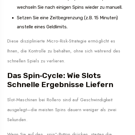
wechseln Sie nach einigen Spins wieder zu manuell.
Setzen Sie eine Zeitbegrenzung (z.B. 15 Minuten)
anstelle eines Geldlimits.
Diese disziplinierte Micro‑Risk-Strategie ermöglicht es
Ihnen, die Kontrolle zu behalten, ohne sich während des
schnellen Spiels zu verlieren.
Das Spin‑Cycle: Wie Slots
Schnelle Ergebnisse Liefern
Slot-Maschinen bei Rollero sind auf Geschwindigkeit
ausgelegt—die meisten Spins dauern weniger als zwei
Sekunden.
Wenn Sie auf den „spin“-Button drücken, starten die