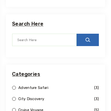
Search Here
Categories
Adventure Safari
(3)
City Discovery
(3)
Cruise Voyage
(5)