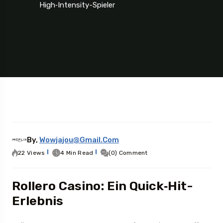
High‑Intensity-Spieler
By,
Wowjajou@gmail.com
22 Views
4 Min Read
(0) Comment
Rollero Casino: Ein Quick‑Hit-
Erlebnis