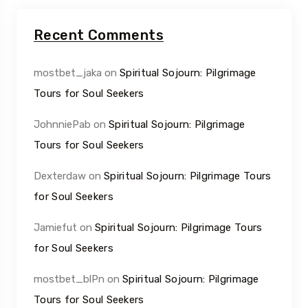
Recent Comments
mostbet_jaka
on
Spiritual Sojourn: Pilgrimage
Tours for Soul Seekers
JohnniePab
on
Spiritual Sojourn: Pilgrimage
Tours for Soul Seekers
Dexterdaw
on
Spiritual Sojourn: Pilgrimage Tours
for Soul Seekers
Jamiefut
on
Spiritual Sojourn: Pilgrimage Tours
for Soul Seekers
mostbet_blPn
on
Spiritual Sojourn: Pilgrimage
Tours for Soul Seekers